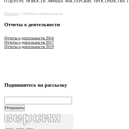
О ЦЕНТРЕ
НОВОСТИ
АФИША
МАСТЕРСКИЕ
ПРОСТРАНСТВА
Главное меню
Вы здесь
Главная
/
Отчеты о деятельности
Отчеты о деятельности
Отчеты о деятельности
2016
Отчеты о деятельности
2017
Отчеты о деятельности
2019
Подпишитесь на рассылку
email
*