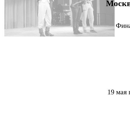
Москв
Фина
19 мая