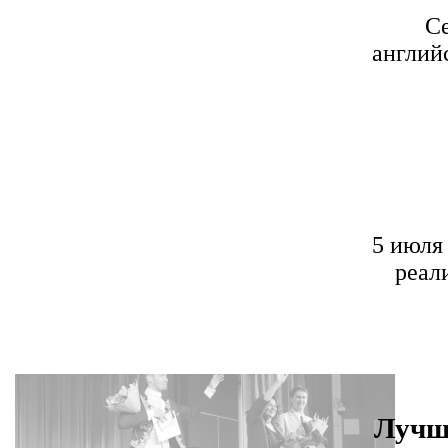
Се
англий
5 июля
реал
Лучш