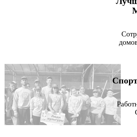
Лучш
М
Сотр
домо
Спорт
Работ