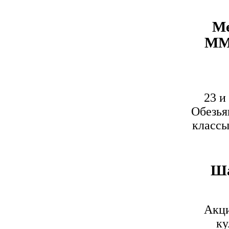
Ме
ММК
23 и
Обезья
классы
Ша
Акци
ку