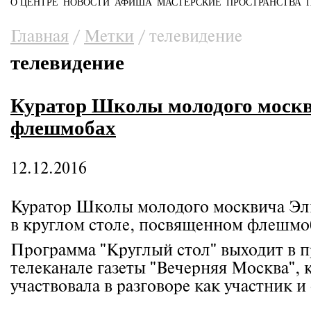
О ЦЕНТРЕ
НОВОСТИ
АФИША
МАСТЕРСКИЕ
ПРОСТРАНСТВА
Главное меню
Вы здесь
Главная
/
Метки
/
телевидение
телевидение
Куратор Школы молодого москв
флешмобах
12.12.2016
Куратор Школы молодого москвича Эли
в круглом столе, посвященном флешмо
Программа "Круглый стол" выходит в 
телеканале газеты "Вечерняя Москва",
участвовала в разговоре как участник 