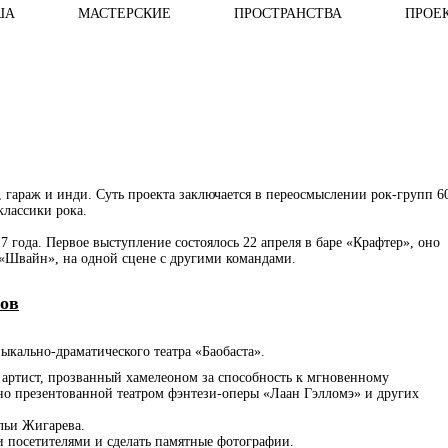
ША
МАСТЕРСКИЕ
ПРОСТРАНСТВА
ПРОЕ
, гараж и инди. Суть проекта заключается в переосмыслении рок-групп 6
классики рока.
 года. Первое выступление состоялось 22 апреля в баре «Крафтер», оно
 «Швайн», на одной сцене с другими командами.
лов
ыкально-драматического театра «Баобаста».
 артист, прозванный хамелеоном за способность к мгновенному
о презентованной театром фэнтези-оперы «Лаан Гэлломэ» и других
Ильи Жигарева.
ми посетителями и сделать памятные фотографии.