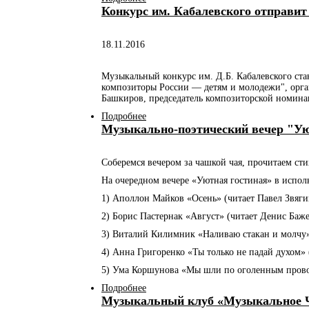
Конкурс им. Кабалевского отправи
18.11.2016
Музыкальный конкурс им. Д.Б. Кабалевского ста
композиторы России — детям и молодежи", орга
Башкиров, председатель композиторской номин
Подробнее
о Конкурс им. Кабалевского отправит
Музыкально-поэтический вечер "Ую
Соберемся вечером за чашкой чая, прочитаем с
На очередном вечере «Уютная гостиная» в испол
1) Аполлон Майков «Осень» (читает Павел Звяги
2) Борис Пастернак «Август» (читает Денис Баже
3) Виталий Килимник «Наливаю стакан и молчу» 
4) Анна Григоренко «Ты только не падай духом» (
5) Ума Коршунова «Мы шли по оголенным провод
Подробнее
о Музыкально-поэтический вечер "Уют
Музыкальный клуб «Музыкальное Ч