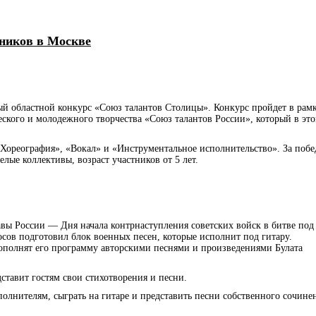
тников в Москве
тый областной конкурс «Союз талантов Столицы». Конкурс пройдет в рам
ского и молодежного творчества «Союз талантов России», который в эт
Хореография», «Вокал» и «Инструментальное исполнительство». За побе
лые коллективы, возраст участников от 5 лет.
ников в Москве
лавы России — Дня начала контрнаступления советских войск в битве под
сов подготовил блок военных песен, которые исполнит под гитару.
дополнят его программу авторскими песнями и произведениями Булата
ставит гостям свои стихотворения и песни.
олнителям, сыграть на гитаре и представить песни собственного сочине