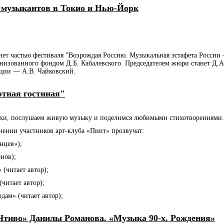
т музыкантов в Токио и Нью-Йорк
нет частью фестиваля "Возрождая Россию. Музыкальная эстафета России
низованного фондом Д.Б. Кабалевского. Председателем жюри станет Д.А
ации — А.В. Чайковский.
 музыкантов в Токио и Нью-Йорк
тная гостиная"
тихи, послушаем живую музыку и поделимся любимыми стихотворениями.
нении участников арт-клуба «Пиит» прозвучат:
нцев»);
нов);
(читает автор);
читает автор);
ам» (читает автор);
ная гостиная"
тиво» Данилы Романова. «Музыка 90-х. Рождения»