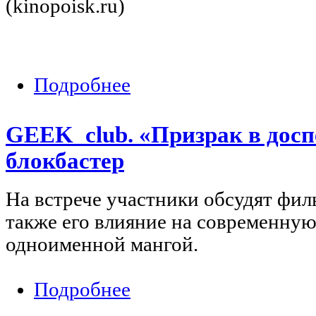
(kinopoisk.ru)
Подробнее
о Киноклуб: «Поддубный» (реж. Глеб 
GEEK_club. «Призрак в доспе
блокбастер
На встрече участники обсудят фил
также его влияние на современную 
одноименной мангой.
Подробнее
о GEEK_club. «Призрак в доспехах»: 