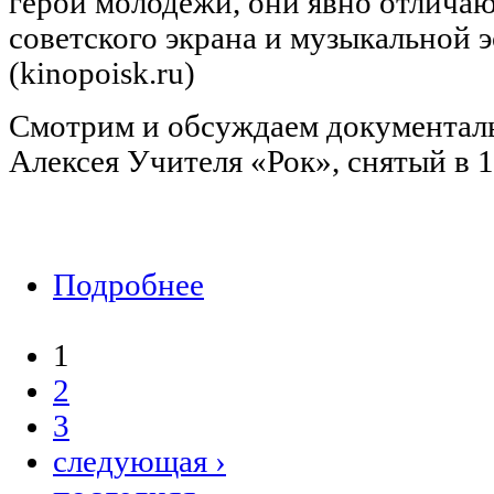
герои молодежи, они явно отличаю
советского экрана и музыкальной э
(kinopoisk.ru)
Смотрим и обсуждаем документал
Алексея Учителя «Рок», снятый в 1
Подробнее
о Киноклуб: «Рок» (реж. Алексей Учи
1
Страницы
2
3
следующая ›