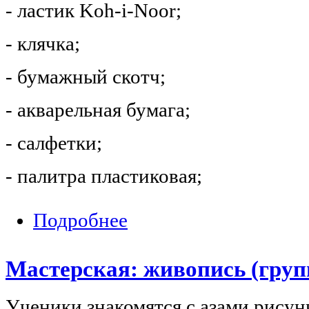
- ластик Koh-i-Noor;
- клячка;
- бумажный скотч;
- акварельная бумага;
- салфетки;
- палитра пластиковая;
Подробнее
о Мастерская: живопись (группа 1)
Мастерская: живопись (груп
Ученики знакомятся с азами рисун