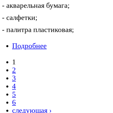
- акварельная бумага;
- салфетки;
- палитра пластиковая;
Подробнее
о Мастерская: живопись (группа 2)
1
Страницы
2
3
4
5
6
следующая ›