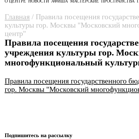
О ЦЕНТРЕ
НОВОСТИ
АФИША
МАСТЕРСКИЕ
ПРОСТРАНСТВА
Главное меню
Вы здесь
Главная
/
Правила посещения государств
культуры гор. Москвы "Московский мно
центр"
Правила посещения государств
учреждения культуры гор. Мос
многофункциональный культур
Правила посещения государственного бю
гор. Москвы "Московский многофункцио
Подпишитесь на рассылку