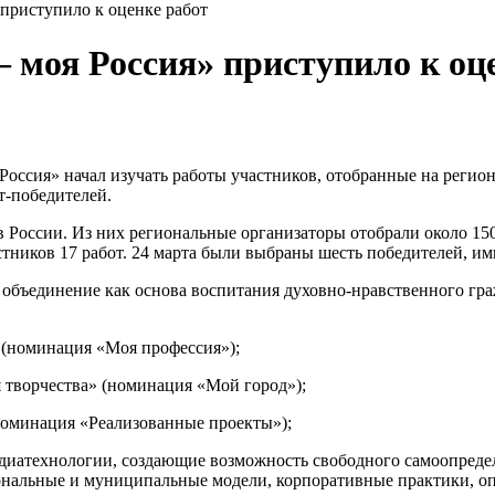
приступило к оценке работ
 моя Россия» приступило к оц
 Россия» начал изучать работы участников, отобранные на рег
т-победителей.
ов России. Из них региональные организаторы отобрали около 1
тников 17 работ. 24 марта были выбраны шесть победителей, им
 объединение как основа воспитания духовно-нравственного гр
 (номинация «Моя профессия»);
я творчества» (номинация «Мой город»);
номинация «Реализованные проекты»);
диатехнологии, создающие возможность свободного самоопреде
иональные и муниципальные модели, корпоративные практики, оп