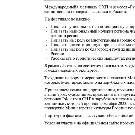
Международный Фестиваль НХП и ремесел «Рук
единственная гендерная выставка в России.
На фестивале возможно:
Показать уникальность и потенциал сувени
Показать национальный колорит региона чер
женщин региона.
Показать на сколько многогранны народно-
Показать инвестиционную привлекательность
Показать насколько благороден труд женщи
России.
Рассказать о туристических маршрутах реги
В рамках фестиваля состоятся показы это-моды
и международных экспертов.
Трехдневный формат мероприятия позволит Межд
которых будет представлено на зарубежных пло
Приглашаем компании, организации, профильны
дизайнеров, художников, представителей других
регионов РФ, стран СНГ и зарубежных стран к
женщины», который пройдёт в октябре 2022г. в
поддержке Министерства культуры Российской Ф
Партнером фестиваля выступает «Евразийский
Условия участия на официальном сайте проекта