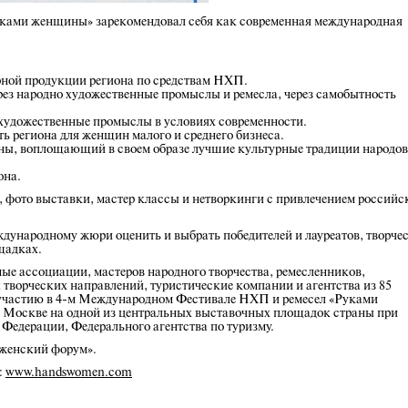
ами женщины» зарекомендовал себя как современная международная
рной продукции региона по средствам НХП.
ез народно художественные промыслы и ремесла, через самобытность
художественные промыслы в условиях современности.
 региона для женщин малого и среднего бизнеса.
ны, воплощающий в своем образе лучшие культурные традиции народов
она.
, фото выставки, мастер классы и нетворкинги с привлечением российс
ународному жюри оценить и выбрать победителей и лауреатов, творче
щадках.
е ассоциации, мастеров народного творчества, ремесленников,
 творческих направлений, туристические компании и агентства из 85
 участию в 4-м Международном Фестивале НХП и ремесел «Руками
 г. Москве на одной из центральных выставочных площадок страны при
едерации, Федерального агентства по туризму.
 женский форум».
:
www.handswomen.com