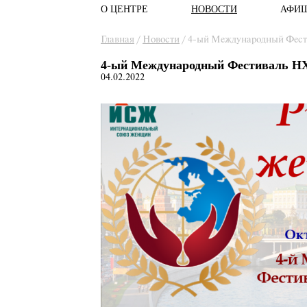
О ЦЕНТРЕ
НОВОСТИ
АФИ
Главное меню
Вы здесь
Главная
/
Новости
/
4-ый Международный Фест
4-ый Международный Фестиваль Н
04.02.2022