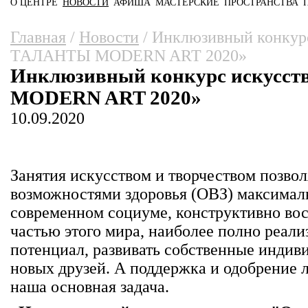
О ЦЕНТРЕ
НОВОСТИ
АФИША
МАСТЕРСКИЕ
ПРОСТРАНСТВА
Главное меню
Вы здесь
Главная
/
Новости
/
Инклюзивный конкур
ТАЛАНТЫ MODERN ART 2020»
Инклюзивный конкурс искус
MODERN ART 2020»
10.09.2020
Занятия искусством и творчеством позв
возможностями здоровья (ОВЗ) максималь
современном социуме, конструктивно вос
частью этого мира, наиболее полно реали
потенциал, развивать собственные индив
новых друзей. А поддержка и одобрение 
наша основная задача.