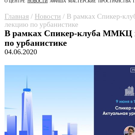
О ЦЕНТРЕ
НОВОСТИ
АФИША
МАСТЕРСКИЕ
ПРОСТРАНСТВА
Главное меню
Вы здесь
Главная
/
Новости
/
В рамках Спикер-клу
лекцию по урбанистике
В рамках Спикер-клуба ММКЦ 
по урбанистике
04.06.2020