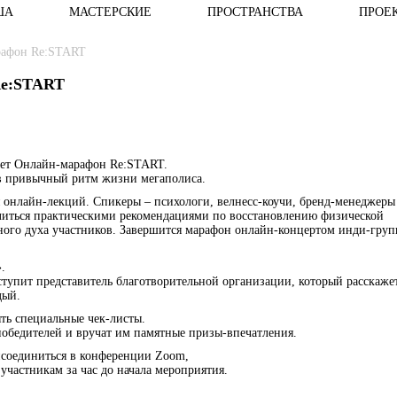
ША
МАСТЕРСКИЕ
ПРОСТРАНСТВА
ПРОЕ
рафон Re:START
Re:START
ает Онлайн-марафон Re:START.
 в привычный ритм жизни мегаполиса.
я онлайн-лекций. Спикеры – психологи, велнесс-коучи, бренд-менеджеры
елиться практическими рекомендациями по восстановлению физической
ного духа участников. Завершится марафон онлайн-концертом инди-гру
.
тупит представитель благотворительной организации, который расскаж
ждый.
ять специальные чек-листы.
победителей и вручат им памятные призы-впечатления.
исоединиться в конференции Zoom,
участникам за час до начала мероприятия.