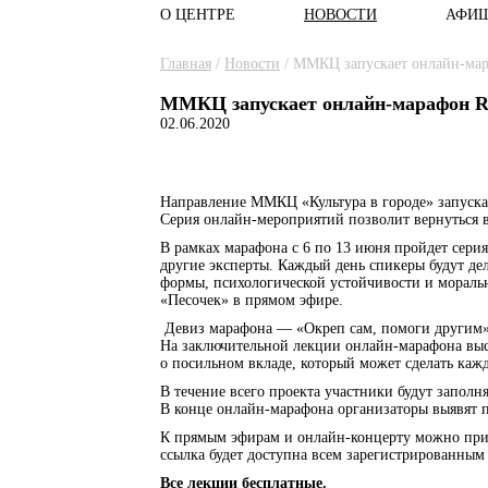
О ЦЕНТРЕ
НОВОСТИ
АФИ
Главное меню
Вы здесь
Главная
/
Новости
/
ММКЦ запускает онлайн-ма
ММКЦ запускает онлайн-марафон 
02.06.2020
Направление ММКЦ «Культура в городе» запуск
Серия онлайн-мероприятий позволит вернуться
В рамках марафона с 6 по 13 июня пройдет сери
другие эксперты. Каждый день спикеры будут д
формы, психологической устойчивости и мораль
«Песочек» в прямом эфире.
Девиз марафона — «Окреп сам, помоги другим»
На заключительной лекции онлайн-марафона выс
о посильном вкладе, который может сделать ка
В течение всего проекта участники будут заполн
В конце онлайн-марафона организаторы выявят 
К прямым эфирам и онлайн-концерту можно пр
ссылка будет доступна всем зарегистрированным 
Все лекции бесплатные.