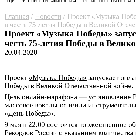
О ЦЕНТРЕ
НОВОСТИ
АФИША
МАСТЕРСКИЕ
ПРОСТРАНСТВА
Главное меню
Вы здесь
Главная
/
Новости
/
Проект «Музыка Побе
в честь 75-летия Победы в Великой Отеч
Проект «Музыка Победы» запус
честь 75-летия Победы в Велик
20.04.2020
Проект
«Музыка Победы»
запускает онла
Победы в Великой Отечественной войне.
Цель онлайн-марафона — установление Р
массовое вокальное и/или инструментал
«День Победы».
9 мая в 22:00 состоится торжественное о
Рекордов России с указанием количества 