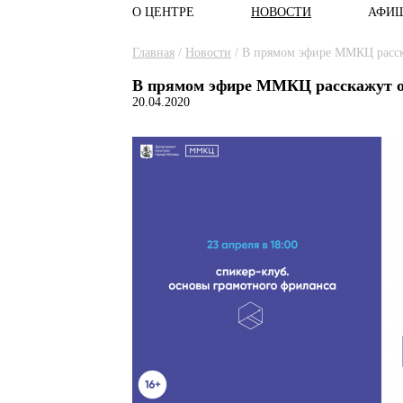
О ЦЕНТРЕ
НОВОСТИ
АФИ
Главное меню
Вы здесь
Главная
/
Новости
/
В прямом эфире ММКЦ расск
В прямом эфире ММКЦ расскажут о
20.04.2020