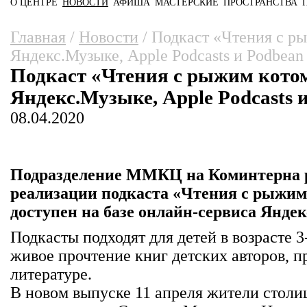
О ЦЕНТРЕ
НОВОСТИ
АФИША
МАСТЕРСКИЕ
ПРОСТРАНСТВА
Главное меню
Вы здесь
Главная
/
Новости
/
Подкаст «Чтения с ры
Яндекс.Музыке, Apple Podcasts и Podbean
Подкаст «Чтения с рыжим котом
Яндекс.Музыке, Apple Podcasts 
08.04.2020
Подразделение ММКЦ на Коминтерна 
реализации подкаста «Чтения с рыжим
доступен на базе онлайн-сервиса Янде
Подкасты подходят для детей в возрасте 3
живое прочтение книг детских авторов, 
литературе.
В новом выпуске 11 апреля жители столи