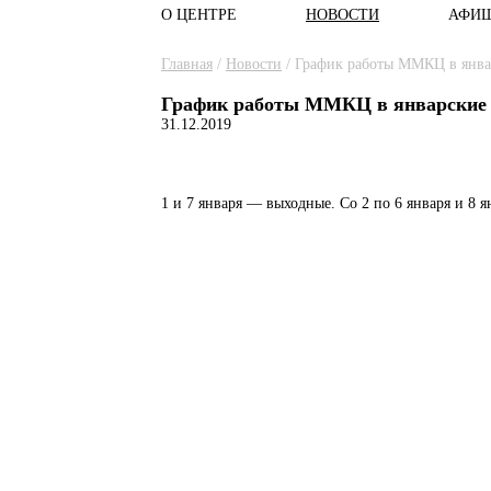
О ЦЕНТРЕ
НОВОСТИ
АФИ
Главное меню
Вы здесь
Главная
/
Новости
/
График работы ММКЦ в янва
График работы ММКЦ в январские 
31.12.2019
1 и 7 января — выходные. Со 2 по 6 января и 8 я