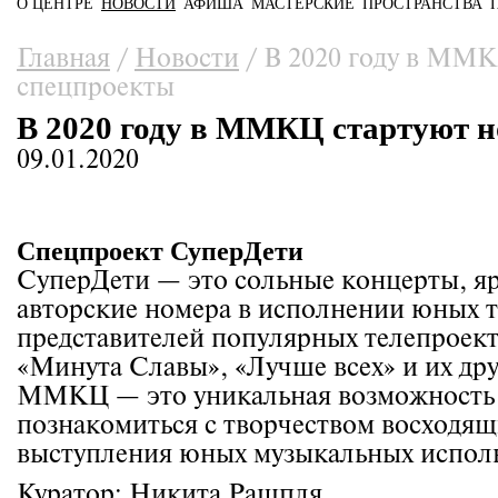
О ЦЕНТРЕ
НОВОСТИ
АФИША
МАСТЕРСКИЕ
ПРОСТРАНСТВА
Главное меню
Вы здесь
Главная
/
Новости
/
В 2020 году в ММК
спецпроекты
В 2020 году в ММКЦ стартуют 
09.01.2020
Спецпроект СуперДети
СуперДети — это сольные концерты, я
авторские номера в исполнении юных 
представителей популярных телепроекто
«Минута Славы», «Лучше всех» и их др
ММКЦ — это уникальная возможность 
познакомиться с творчеством восходящи
выступления юных музыкальных исполн
Куратор: Никита Рашпля