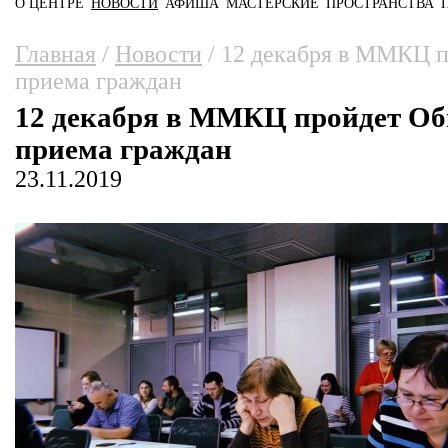
О ЦЕНТРЕ
НОВОСТИ
АФИША
МАСТЕРСКИЕ
ПРОСТРАНСТВА
Главное меню
Вы здесь
Главная
/
Новости
/
12 декабря в ММКЦ п
приема граждан
12 декабря в ММКЦ пройдет Об
приема граждан
23.11.2019