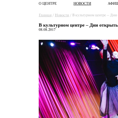
О ЦЕНТРЕ
НОВОСТИ
АФИ
Главное меню
Вы здесь
Главная
/
Новости
/
В культурном центре – Дни
В культурном центре – Дни открыт
08.08.2017