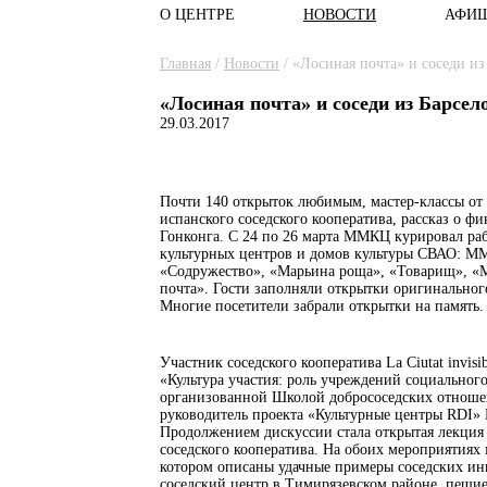
О ЦЕНТРЕ
НОВОСТИ
АФИ
Главное меню
Вы здесь
Главная
/
Новости
/
«Лосиная почта» и соседи и
«Лосиная почта» и соседи из Барсе
29.03.2017
Почти 140 открыток любимым, мастер-классы от
испанского соседского кооператива, рассказ о 
Гонконга. С 24 по 26 марта ММКЦ курировал раб
культурных центров и домов культуры СВАО: ММ
«Содружество», «Марьина роща», «Товарищ», «М
почта». Гости заполняли открытки оригинальног
Многие посетители забрали открытки на память.
Участник соседского кооператива La Ciutat invis
«Культура участия: роль учреждений социальног
организованной Школой добрососедских отнош
руководитель проекта «Культурные центры RDI»
Продолжением дискуссии стала открытая лекция
соседского кооператива. На обоих мероприятия
котором описаны удачные примеры соседских ини
соседский центр в Тимирязевском районе, пешие