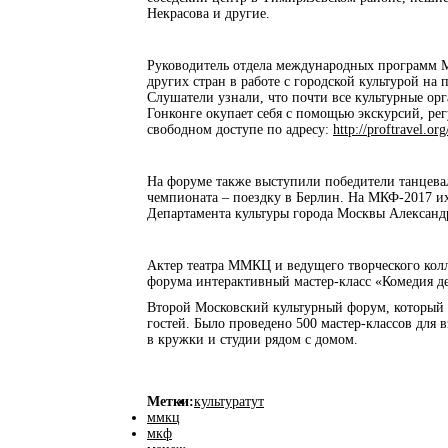
Некрасова и другие.
Руководитель отдела международных программ 
других стран в работе с городской культурой на
Слушатели узнали, что почти все культурные ор
Гонконге окупает себя с помощью экскурсий, ре
свободном доступе по адресу:
http://proftravel.o
На форуме также выступили победители танцева
чемпионата – поездку в Берлин. На МКФ-2017 и
Департамента культуры города Москвы Александ
Актер театра ММКЦ и ведущего творческого кол
форума интерактивный мастер-класс «Комедия де
Второй Московский культурный форум, который п
гостей. Было проведено 500 мастер-классов для в
в кружки и студии рядом с домом.
Метки:
культуратут
ммкц
мкф