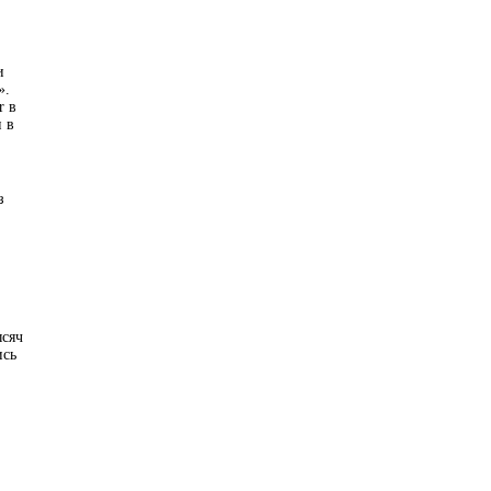
и
».
r в
 в
з
ысяч
ись