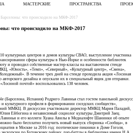
ША
МАСТЕРСКИЕ
ПРОСТРАНСТВА
ПРОЕ
з Барселоны: что происходило на МКФ-2017
лоны: что происходило на МКФ-2017
 10 культурных центров и домов культуры СВАО, выступление участника
финансировании сферы культуры в Нью-Йорке и особенности библиотек
оту и проводил собственные мастер-классы на выставочном стенде
КЦ, «Юность», «Темп», «Северный», «Культурный центр», «Смена»,
олодежный». В течение трех дней на стенде проходила акция «Лосиная
о авторского дизайна и опускали их в специальный ящик для отправки.
 «Лосиной почтой» воспользовались 138 человек.
ible (Барселона, Испания) Родриго Лавинья стал гостем панельной дискус
о и культурного профиля в формировании соседских сообществ»,
ений ММКЦ. В дискуссии участвовали директор ММКЦ Мария Паладий,
 Юлия Ейбогина и независимый социолог культуры Дмитрий Заец.
 Лавиньи и его коллеги Хуана Авилы в Медиалофте Шанинки об опыте
х можно было бесплатно получить новый выпуск сборника «Сообща», в
циатив в Москве за 2016 год: поэтические пикники в Доме Гоголя,
 экскурсии по Бутовскому району, рэп-баттлы в библиотеке имени Н.А.