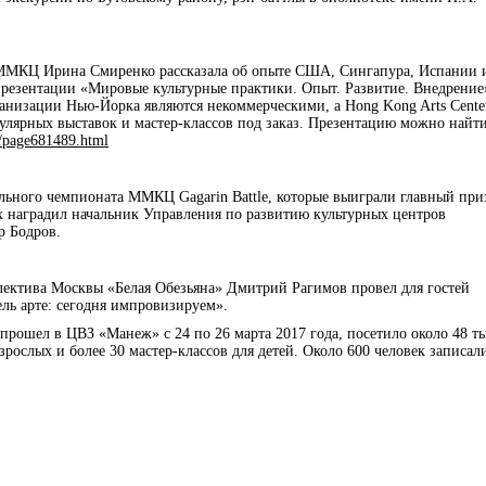
ММКЦ Ирина Смиренко рассказала об опыте США, Сингапура, Испании 
 презентации «Мировые культурные практики. Опыт. Развитие. Внедрение
ганизации Нью-Йорка являются некоммерческими, а Hong Kong Arts Cente
гулярных выставок и мастер-классов под заказ. Презентацию можно найти
rg/page681489.html
льного чемпионата ММКЦ Gagarin Battle, которые выиграли главный при
х наградил начальник Управления по развитию культурных центров
р Бодров.
лектива Москвы «Белая Обезьяна» Дмитрий Рагимов провел для гостей
ль арте: сегодня импровизируем».
рошел в ЦВЗ «Манеж» с 24 по 26 марта 2017 года, посетило около 48 т
зрослых и более 30 мастер-классов для детей. Около 600 человек записал