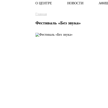
О ЦЕНТРЕ
НОВОСТИ
АФИ
Главное меню
Вы здесь
Главная
Фестиваль «Без звука»