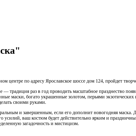
аска"
ом центре по адресу Ярославское шоссе дом 124, пройдет творч
е — традиция раз в год проводить масштабное празднество появ
анные маски, богато украшенные золотом, перьями экзотически
делать своими руками.
альным и завершенным, если его дополнит новогодняя маска. До
о усилий, ваш костюм будет действительно ярким и праздничны
еделенную загадочность и мистицизм.