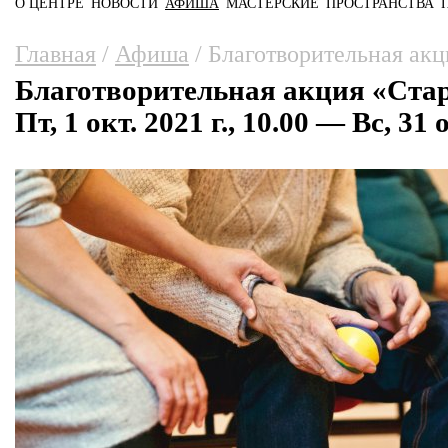
О ЦЕНТРЕ
НОВОСТИ
АФИША
МАСТЕРСКИЕ
ПРОСТРАНСТВА
Главное меню
Вы здесь
Главная
/
Афиша
/
Благотворительная акц
Благотворительная акция «Стар
Пт, 1 окт. 2021 г., 10.00 — Вс, 31 о