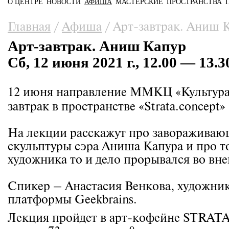
О ЦЕНТРЕ
НОВОСТИ
АФИША
МАСТЕРСКИЕ
ПРОСТРАНСТВА
Главное меню
Вы здесь
Главная
/
Афиша
/
Арт-завтрак. Аниш 
Арт-завтрак. Аниш Капур
Сб, 12 июня 2021 г., 12.00 — 13.3
12 июня направление ММКЦ «Культура в
завтрак в пространстве «Strata.concept»
На лекции расскажут про завораживаю
скульптуры сэра Аниша Капура и про т
художника то и дело прорывался во вн
Спикер – Анастасия Венкова, художник
платформы Geekbrains.
Лекция пройдет в арт-кофейне STRATA