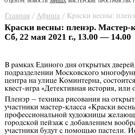
О ЦЕНТРЕ
НОВОСТИ
АФИША
МАСТЕРСКИЕ
ПРОСТРАНСТВА
Главное меню
Вы здесь
Главная
/
Афиша
/
Краски весны: пленэ
Краски весны: пленэр. Мастер-
Сб, 22 мая 2021 г., 13.00 — 14.00
В рамках Единого дня открытых дверей,
подразделении Московского многофун
центра на улице Коминтерна, состоитс
квест-игра «Детективная история, или 
Пленэр – техника рисования на открыт
участники мастер-класса «Краски весн
профессиональной художницы желающи
городской пейзаж с добавлением вообр
участники будут с помощью пастели. И