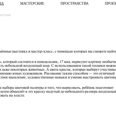
ША
МАСТЕРСКИЕ
ПРОСТРАНСТВА
ПРОЕ
исунок
мённые выставка и мастер-класс, с помощью которых вы сможете найт
, который состоится в понедельник, 17 мая, нарисуют картину необыч
вать небольшой воздушный шар. С использованием такой техники можн
и даже некоторых животных. А цвета красок, которые выберут участник
о мнению юных художников. Рисование таким способом — это отличный
актное мышление, художественные навыки и умение выстраивать цветов
 выбора цветовой палитры и того, что нарисовать, ребёнок подготовит
 затем обмакнёт в эту краску надутый до небольшого размера воздушны
вать на холсте.