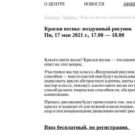
О ЦЕНТРЕ
НОВОСТИ
АФИ
Главное меню
Вы здесь
Главная
/
Афиша
/
Краски весны: воздушный р
Краски весны: воздушный рисунок
Пн, 17 мая 2021 г., 17.00 — 18.00
Какого цвета весна? Краски весны — это однои
ответ на этот вопрос.
Участники мастер-класса «Воздушный рисунок»
способом — вместо кистей они будут использо
нарисовать яркую абстрактную картину, цветы 
мастер-класса, покажут, какого цвета весна п
способ развить творческие способности, абстр
композицию.
Процесс рисования будет происходить так: после
краску и подведет её для нужной консистенции,
шар и похлопывающими движениям начнёт рисо
Вход бесплатный, по регистрации.