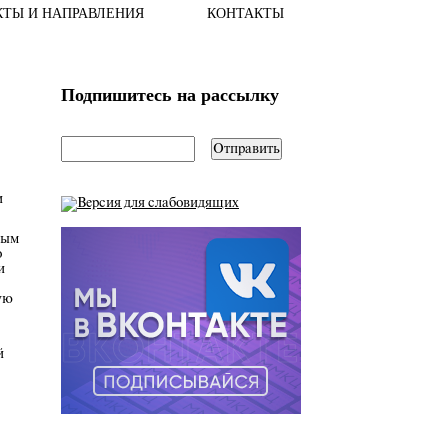
КТЫ И НАПРАВЛЕНИЯ
КОНТАКТЫ
Подпишитесь на рассылку
email
*
и
ным
о
и
ую
й