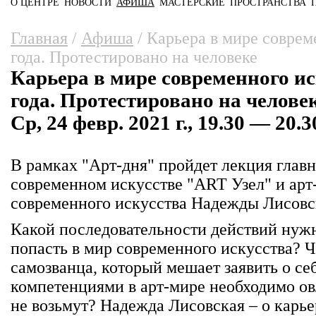
О ЦЕНТРЕ
НОВОСТИ
АФИША
МАСТЕРСКИЕ
ПРОСТРАНСТВА
Главное меню
Вы здесь
Главная
/
Афиша
/
Карьера в мире совреме
года. Протестировано на человеке
Карьера в мире современного иск
года. Протестировано на челове
Ср, 24 февр. 2021 г., 19.30 — 20.3
В рамках "Арт-дня" пройдет лекция главн
современном искусстве "ART Узел" и арт
современного искусства Надежды Лисовс
Какой последовательности действий нуж
попасть в мир современного искусства? Ч
самозванца, который мешает заявить о с
компетенциями в арт-мире необходимо овл
не возьмут? Надежда Лисовская – о карье