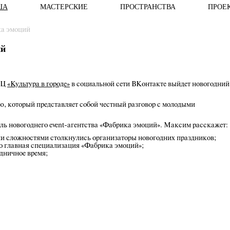
ША
МАСТЕРСКИЕ
ПРОСТРАНСТВА
ПРОЕ
ка эмоций
ий
КЦ
«Культура в городе»
в социальной сети ВКонтакте выйдет новогодний
ю, который представляет собой честный разговор с молодыми
ль новогоднего event-агентства «Фабрика эмоций». Максим расскажет:
ми сложностями столкнулись организаторы новогодних праздников;
о главная специализация «Фабрика эмоций»;
дничное время;