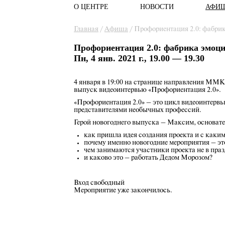
О ЦЕНТРЕ
НОВОСТИ
АФИ
Главное меню
Вы здесь
Главная
/
Афиша
/
Профориентация 2.0: фабри
Профориентация 2.0: фабрика эмоц
Пн, 4 янв. 2021 г., 19.00 — 19.30
4 января в 19:00 на странице направления ММ
выпуск видеоинтервью «Профориентация 2.0».
«Профориентация 2.0» – это цикл видеоинтервь
представителями необычных профессий.
Герой новогоднего выпуска – Максим, основате
как пришла идея создания проекта и с каки
почему именно новогодние мероприятия – эт
чем занимаются участники проекта не в праз
и каково это – работать Дедом Морозом?
Вход свободный
Мероприятие уже закончилось.