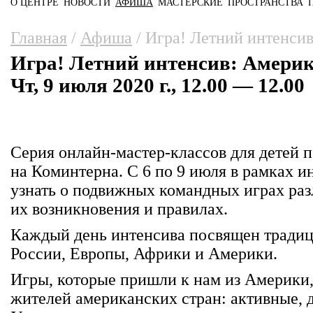
О ЦЕНТРЕ
НОВОСТИ
АФИША
МАСТЕРСКИЕ
ПРОСТРАНСТВА
Главное меню
Вы здесь
Главная
/
Афиша
/
Игра! Летний интенси
Игра! Летний интенсив: Амери
Чт, 9 июля 2020 г., 12.00 — 12.00
Серия онлайн-мастер-классов для детей
на Коминтерна. С 6 по 9 июля в рамках 
узнать о подвижных командных играх раз
их возникновения и правилах.
Каждый день интенсива посвящен тради
России, Европы, Африки и Америки.
Игры, которые пришли к нам из Америки,
жителей американских стран: активные,