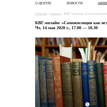
О ЦЕНТРЕ
НОВОСТИ
АФИ
Главное меню
Вы здесь
Главная
/
Афиша
/
КВГ-онлайн: «Самоизоляция 
КВГ-онлайн: «Самоизоляция как ист
Чт, 14 мая 2020 г., 17.00 — 18.30