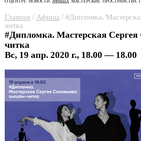
О ЦЕНТРЕ
НОВОСТИ
АФИША
МАСТЕРСКИЕ
ПРОСТРАНСТВА
Главное меню
Вы здесь
Главная
/
Афиша
/
#Дипломка. Мастерская
читка
#Дипломка. Мастерская Сергея 
читка
Вс, 19 апр. 2020 г., 18.00 — 18.00