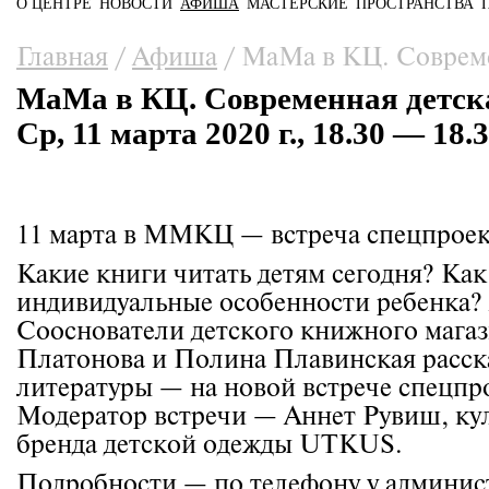
О ЦЕНТРЕ
НОВОСТИ
АФИША
МАСТЕРСКИЕ
ПРОСТРАНСТВА
Главное меню
Вы здесь
Главная
/
Афиша
/
МаМа в КЦ. Современ
МаМа в КЦ. Современная детска
Ср, 11 марта 2020 г., 18.30 — 18.
11 марта в ММКЦ — встреча спецпрое
Какие книги читать детям сегодня? Как
индивидуальные особенности ребенка? 
Сооснователи детского книжного мага
Платонова и Полина Плавинская расска
литературы — на новой встрече спецп
Модератор встречи — Аннет Рувиш, кул
бренда детской одежды UTKUS.
Подробности — по телефону у админи