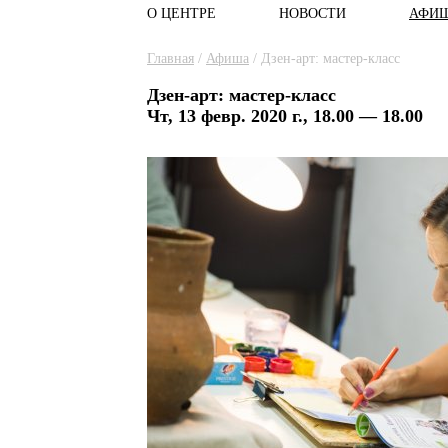
О ЦЕНТРЕ
НОВОСТИ
АФИ
Главное меню
Вы здесь
Главная
/
Афиша
/
Дзен-арт: мастер-класс
Дзен-арт: мастер-класс
Чт, 13 февр. 2020 г., 18.00 — 18.00