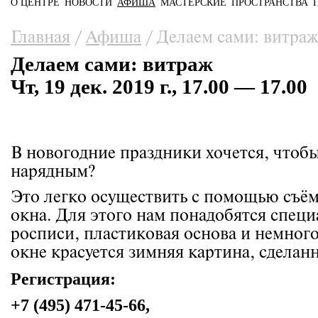
О ЦЕНТРЕ
НОВОСТИ
АФИША
МАСТЕРСКИЕ
ПРОСТРАНСТВА
Главное меню
Вы здесь
Главная
/
Афиша
/
Делаем сами: витра
Делаем сами: витраж
Чт, 19 дек. 2019 г., 17.00 — 17.00
В новогодние праздники хочется, чтоб
нарядным?
Это легко осуществить с помощью съё
окна. Для этого нам понадобятся спец
росписи, пластиковая основа и немного
окне красуется зимняя картина, сделан
Регистрация:
+7 (495) 471-45-66,