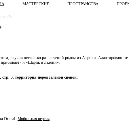
ША
МАСТЕРСКИЕ
ПРОСТРАНСТВА
ПРОЕ
рика 5+
+
 этом, изучив несколько развлечений родом из Африки. Адаптированные
л прибывает» и «Шарик в ладони».
стр. 3, территория перед зелёной сценой.
на Drupal.
Мобильная версия
.