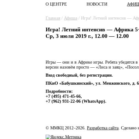
О ЦЕНТРЕ
НОВОСТИ
АФИ
Главное меню
Вы здесь
Главная
/
Афиша
/
Игра! Летний интенсив — Аф
Игра! Летний интенсив — Африка 5
Ср, 3 июля 2019 г., 12.00 — 12.00
Игры — они и в Африке игры. Ребята убедятся в
версии назовём просто — «Лиса и заяц», «Посо
Вход свободный, без регистрации.
ПКиО «Бабушкинский», ул. Менжинского, д. 6, 
Подробности:
+7 (495) 471-45-66,
+7 (962) 931-22-06 (WhatsApp).
© ММКЦ 2012–2026.
Разработка сайта
. Сделано 