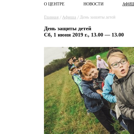
О ЦЕНТРЕ
НОВОСТИ
АФИ
Главное меню
Вы здесь
Главная
/
Афиша
/
День защиты детей
День защиты детей
Сб, 1 июня 2019 г., 13.00 — 13.00