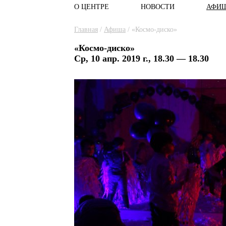
О ЦЕНТРЕ
НОВОСТИ
АФИ
Главное меню
Вы здесь
Главная
/
Афиша
/
«Космо-диско»
«Космо-диско»
Ср, 10 апр. 2019 г., 18.30 — 18.30