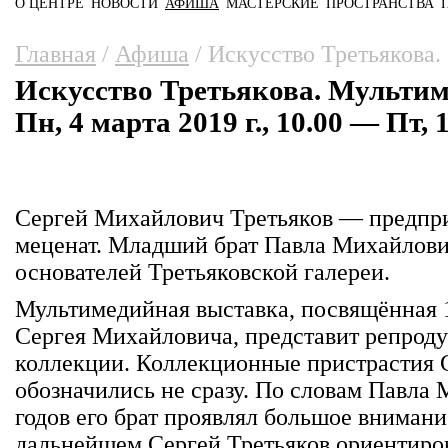
О ЦЕНТРЕ
НОВОСТИ
АФИША
МАСТЕРСКИЕ
ПРОСТРАНСТВА
Главное меню
Вы здесь
Главная
/
Афиша
/
Искусство Третьякова.
Искусство Третьякова. Мульти
Пн, 4 марта 2019 г., 10.00 — Пт, 1
Сергей Михайлович Третьяков — предпри
меценат. Младший брат Павла Михайлович
основателей Третьяковской галереи.
Мультимедийная выставка, посвящённая 
Сергея Михайловича, представит репроду
коллекции. Коллекционные пристрастия 
обозначились не сразу. По словам Павла 
годов его брат проявлял большое внимани
дальнейшем Сергей Третьяков ориентиров