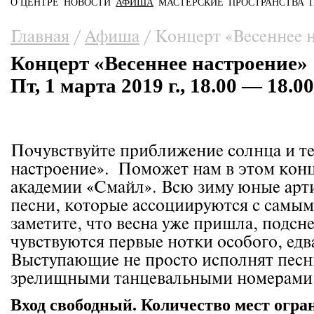
О ЦЕНТРЕ
НОВОСТИ
АФИША
МАСТЕРСКИЕ
ПРОСТРАНСТВА
Главное меню
Вы здесь
Главная
/
Афиша
/
Концерт «Весеннее 
Концерт «Весеннее настроение»
Пт, 1 марта 2019 г., 18.00 — 18.00
Почувствуйте приближение солнца и те
настроение». Поможет нам в этом конц
академии «Смайл». Всю зиму юные арт
песни, которые ассоциируются с самым
заметите, что весна уже пришла, подсн
чувствуются первые нотки особого, едв
Выступающие не просто исполнят песни
зрелищными танцевальными номерами
Вход свободный. Количество мест огра