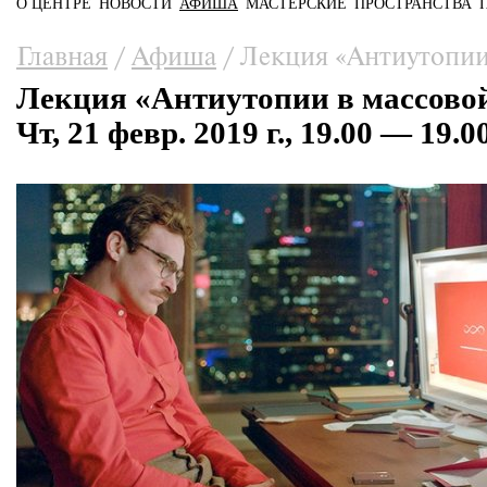
О ЦЕНТРЕ
НОВОСТИ
АФИША
МАСТЕРСКИЕ
ПРОСТРАНСТВА
Главное меню
Вы здесь
Главная
/
Афиша
/
Лекция «Антиутопии 
Лекция «Антиутопии в массовой
Чт, 21 февр. 2019 г., 19.00 — 19.0