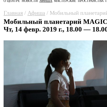
О ЦЕНТРЕ
НОВОСТИ
АФИША
МАСТЕРСКИЕ
ПРОСТРАНСТВА
Главное меню
Вы здесь
Главная
/
Афиша
/
Мобильный планетар
Мобильный планетарий MAGI
Чт, 14 февр. 2019 г., 18.00 — 18.0