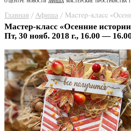
О ЦЕНТРЕ
НОВОСТИ
АФИША
МАСТЕРСКИЕ
ПРОСТРАНСТВА
Главное меню
Вы здесь
Главная
/
Афиша
/
Мастер-класс «Осен
Мастер-класс «Осенние истори
Пт, 30 нояб. 2018 г., 16.00 — 16.0