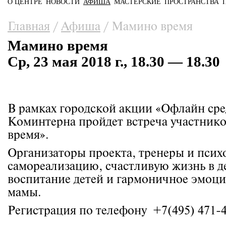
О ЦЕНТРЕ
НОВОСТИ
АФИША
МАСТЕРСКИЕ
ПРОСТРАНСТВА
Главное меню
Вы здесь
Главная
/
Афиша
/
Мамино время
Мамино время
Ср, 23 мая 2018 г., 18.30 — 18.30
В рамках городской акции «Офлайн сре
Коминтерна пройдет встреча участник
время».
Организаторы проекта, тренеры и псих
самореализацию, счастливую жизнь в д
воспитание детей и гармоничное эмоц
мамы.
Регистрация по телефону +7(495) 471-4