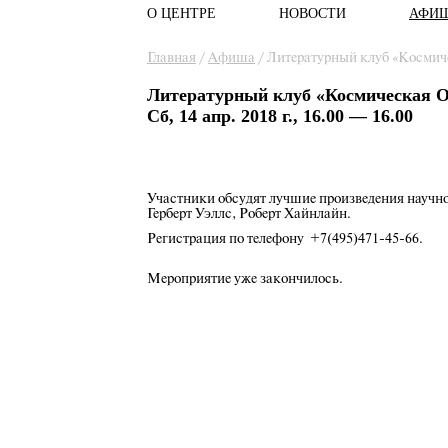
О ЦЕНТРЕ
НОВОСТИ
АФИ
Главное меню
Вы здесь
Главная
/
Афиша
/
Литературный клуб «Космич
Литературный клуб «Космическая О
Сб, 14 апр. 2018 г., 16.00 — 16.00
Участники обсудят лучшие произведения научно
Герберт Уэллс, Роберт Хайнлайн.
Регистрация по телефону +7(495)471-45-66.
Мероприятие уже закончилось.