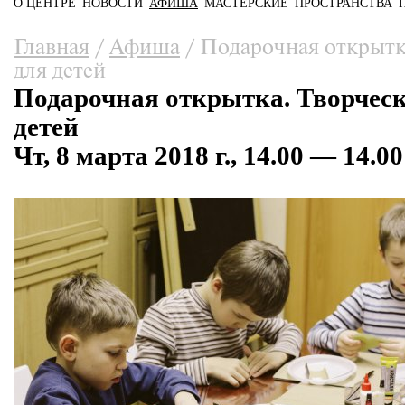
О ЦЕНТРЕ
НОВОСТИ
АФИША
МАСТЕРСКИЕ
ПРОСТРАНСТВА
Главное меню
Вы здесь
Главная
/
Афиша
/
Подарочная открытк
для детей
Подарочная открытка. Творческ
детей
Чт, 8 марта 2018 г., 14.00 — 14.00