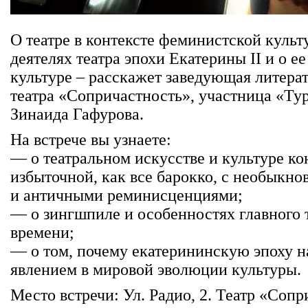
О театре в контексте феминистской культ
деятелях театра эпохи Екатерины II и о е
культуре – расскажет заведующая литера
театра «Сопричастность», участница «Ту
Зинаида Гафурова.
На встрече вы узнаете:
— о театральном искусстве и культуре ко
избыточной, как все барокко, с необыкн
и античными реминисценциями;
— о зингшпиле и особенностях главного 
времени;
— о том, почему екатерининскую эпоху 
явлением в мировой эволюции культуры.
Место встречи: Ул. Радио, 2. Театр «Сопр