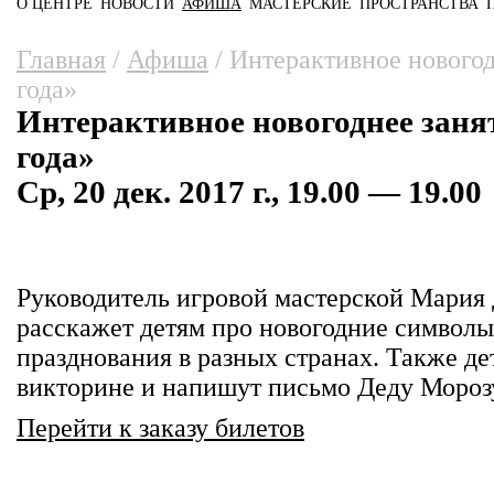
О ЦЕНТРЕ
НОВОСТИ
АФИША
МАСТЕРСКИЕ
ПРОСТРАНСТВА
Главное меню
Вы здесь
Главная
/
Афиша
/
Интерактивное новогод
года»
Интерактивное новогоднее заня
года»
Ср, 20 дек. 2017 г., 19.00 — 19.00
Руководитель игровой мастерской Мария
расскажет детям про новогодние символы
празднования в разных странах. Также д
викторине и напишут письмо Деду Мороз
Перейти к заказу билетов