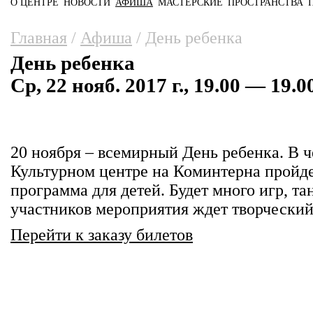
О ЦЕНТРЕ
НОВОСТИ
АФИША
МАСТЕРСКИЕ
ПРОСТРАНСТВА
Главное меню
Вы здесь
Главная
/
Афиша
/
День ребенка
День ребенка
Ср, 22 нояб. 2017 г., 19.00 — 19.0
20 ноября – всемирный День ребенка. В ч
Культурном центре на Коминтерна пройд
программа для детей. Будет много игр, та
участников мероприятия ждет творческий
Перейти к заказу билетов