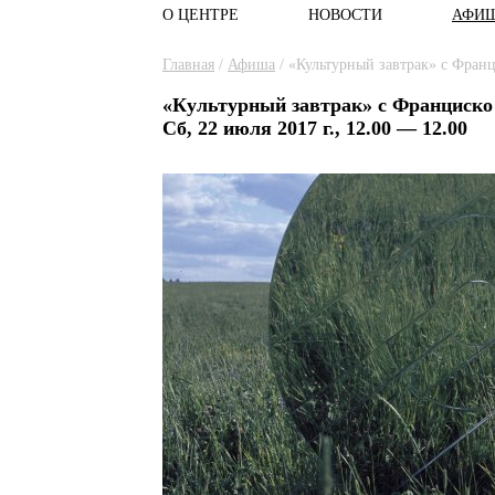
О ЦЕНТРЕ
НОВОСТИ
АФИ
Главное меню
Вы здесь
Главная
/
Афиша
/
«Культурный завтрак» с Фран
«Культурный завтрак» с Франциск
Сб, 22 июля 2017 г., 12.00 — 12.00