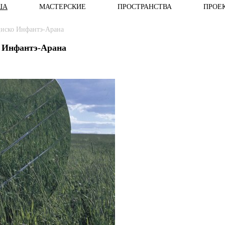
ША
МАСТЕРСКИЕ
ПРОСТРАНСТВА
ПРОЕ
циско Инфантэ-Арана
о Инфантэ-Арана