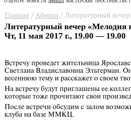
О ЦЕНТРЕ
НОВОСТИ
АФИША
МАСТЕРСКИЕ
ПРОСТРАНСТВА
Главное меню
Вы здесь
Главная
/
Афиша
/
Литературный вечер 
Литературный вечер «Мелодия в
Чт, 11 мая 2017 г., 19.00 — 19.00
Встречу проведет жительница Ярославс
Светлана Владиславовна Эльтерман. Он
весеннюю тему и расскажет о своем тво
На встречу будут приглашены ее колле
которые тоже прочитают свои произвед
После встречи обсудим с залом возмож
клуба на базе ММКЦ.